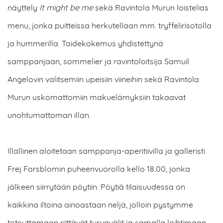
näyttely
It might be me
sekä Ravintola Murun loistelias
menu, jonka puitteissa herkutellaan mm. tryffelirisotolla
ja hummerilla. Taidekokemus yhdistettynä
samppanjaan, sommelier ja ravintoloitsija Samuil
Angelovin valitsemiin upeisiin viineihin sekä Ravintola
Murun uskomattomiin makuelämyksiin takaavat
unohtumattoman illan.
Illallinen aloitetaan samppanja-aperitiivilla ja galleristi
Frej Forsblomin puheenvuorolla kello 18.00, jonka
jälkeen siirrytään pöytiin. Pöytiä tilaisuudessa on
kaikkina iltoina ainoastaan neljä, jolloin pystymme