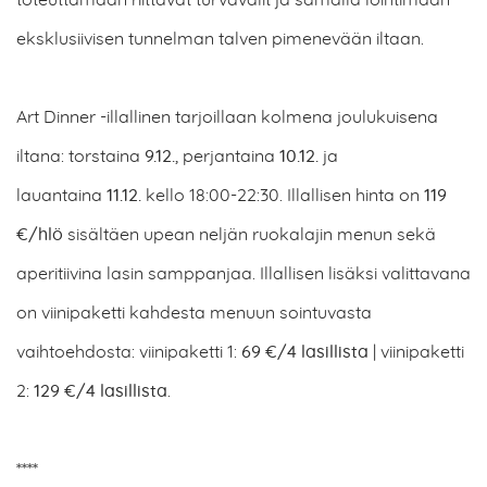
toteuttamaan riittävät turvavälit ja samalla loihtimaan
eksklusiivisen tunnelman talven pimenevään iltaan.
Art Dinner -illallinen tarjoillaan kolmena joulukuisena
iltana: torstaina
9.12.
, perjantaina
10.12.
ja
lauantaina
11.12.
kello 18:00-22:30. Illallisen hinta on
119
€/hlö
sisältäen upean neljän ruokalajin menun sekä
aperitiivina lasin samppanjaa. Illallisen lisäksi valittavana
on viinipaketti kahdesta menuun sointuvasta
vaihtoehdosta: viinipaketti 1:
69 €/4 lasillista
| viinipaketti
2:
129 €/4 lasillista
.
****